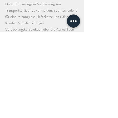
Die Optimierung der Verpackung, um
Transportschäden zu vermeiden, ist entscheidend
für eine reibungslose Lieferkette und zufriedene
Kunden. Von der richtigen
Verpackungskonstruktion über die Auswahl von
Packmitteln bis hin zur Analyse und Planung –
jeder Schritt trägt dazu bei, das Risiko von
Verpackungsschäden zu minimieren. Eine
intelligente Verpackungsstrategie, die auf
Sicherheit und Effizienz ausgerichtet ist, kann dazu
beitragen, dass Ihre Produkte sicher und
unversehrt ihr Ziel erreichen.
Benötigen Sie ein Angebot
oder haben Sie Fragen?
Schreiben Sie uns oder rufen Sie an.