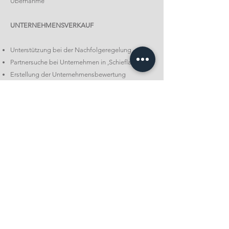
Übernahme
UNTERNEHMENSVERKAUF
Unterstützung bei der Nachfolgeregelung
Partnersuche bei Unternehmen in ,Schieflage’
Erstellung der Unternehmensbewertung
Begleitung des M&A-Prozesses
Suche nach Kaufinteressenten (sowohl
strategische als auch finanzielle Investoren)
Begleitung bei Verkaufsgesprächen
Unterstützung bei der Übergabe nach Verkauf
KIRSCHBAUM & KIRSCHBAUM
Lindenstraße 2
D-12526 Berlin
Mehr Infos auf: